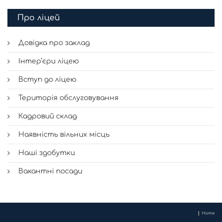
Про ліцей
Довідка про заклад
Інтер’єри ліцею
Вступ до ліцею
Територія обслуговування
Кадровий склад
Наявність вільних місць
Наші здобутки
Вакантні посади
Home