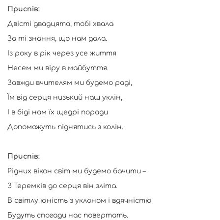
Приспів:
Двісті двадцята, тобі хвала
За ті знання, що нам дала.
Із року в рік через усе життя
Несем ми віру в майбуття.
Завжди вчителям ми будемо раді,
Їм від серця низький наш уклін,
І в біді нам їх щедрі поради
Допоможуть піднятись з колін.
Приспів:
Рідних вікон світ ми будемо бачити –
З Теремків до серця він зліта.
В світлу юність з уклоном і вдячністю
Будуть спогади нас повертать.