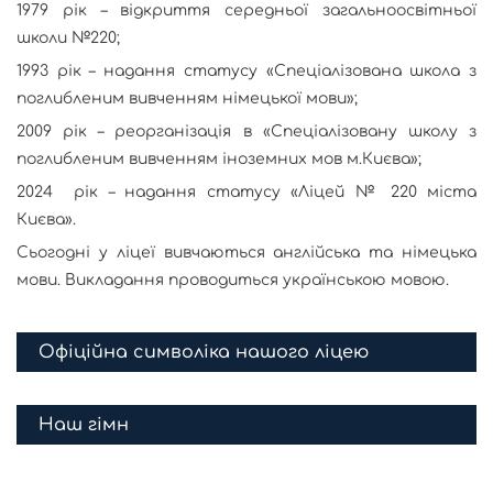
1979 рік – відкриття середньої загальноосвітньої
школи №220;
1993 рік – надання статусу «Спеціалізована школа з
поглибленим вивченням німецької мови»;
2009 рік – реорганізація в «Спеціалізовану школу з
поглибленим вивченням іноземних мов м.Києва»;
2024 рік – надання статусу «Ліцей № 220 міста
Києва».
Сьогодні у ліцеї вивчаються англійська та німецька
мови. Викладання проводиться українською мовою.
Офіційна символіка нашого ліцею
Наш гімн