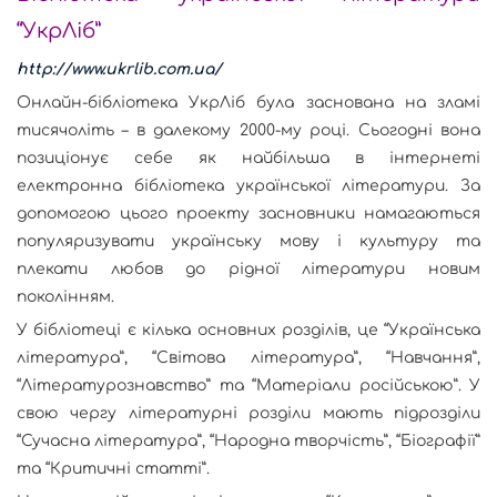
“УкрЛіб”
http://www.ukrlib.com.ua/
Онлайн-бібліотека УкрЛіб була заснована на зламі
тисячоліть – в далекому 2000-му році. Сьогодні вона
позиціонує себе як найбільша в інтернеті
електронна бібліотека української літератури. За
допомогою цього проекту засновники намагаються
популяризувати українську мову і культуру та
плекати любов до рідної літератури новим
поколінням.
У бібліотеці є кілька основних розділів, це “Українська
література”, “Світова література”, “Навчання”,
“Літературознавство” та “Матеріали російською”. У
свою чергу літературні розділи мають підрозділи
“Сучасна література”, “Народна творчість”, “Біографії”
та “Критичні статті”.