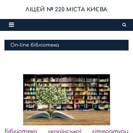
Skip
ЛІЦЕЙ № 220 МІСТА КИЄВА
to
content
On-line бібліотека
Бібліотека української літератури