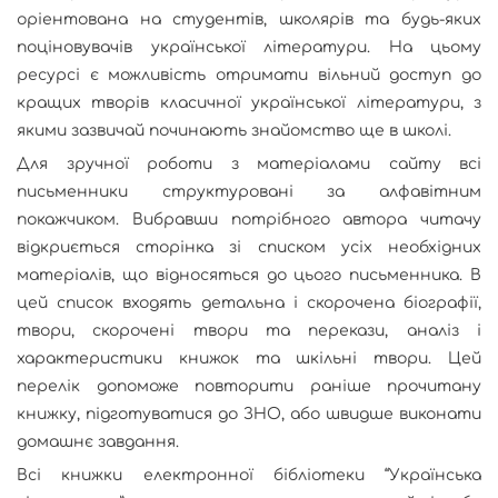
оріентована на студентів, школярів та будь-яких
поціновувачів української літератури. На цьому
ресурсі є можливість отримати вільний доступ до
кращих творів класичної української літератури, з
якими зазвичай починають знайомство ще в школі.
Для зручної роботи з матеріалами сайту всі
письменники структуровані за алфавітним
покажчиком. Вибравши потрібного автора читачу
відкриється сторінка зі списком усіх необхідних
матеріалів, що відносяться до цього письменника. В
цей список входять детальна і скорочена біографії,
твори, скорочені твори та перекази, аналіз і
характеристики книжок та шкільні твори. Цей
перелік допоможе повторити раніше прочитану
книжку, підготуватися до ЗНО, або швидше виконати
домашнє завдання.
Всі книжки електронної бібліотеки “Українська