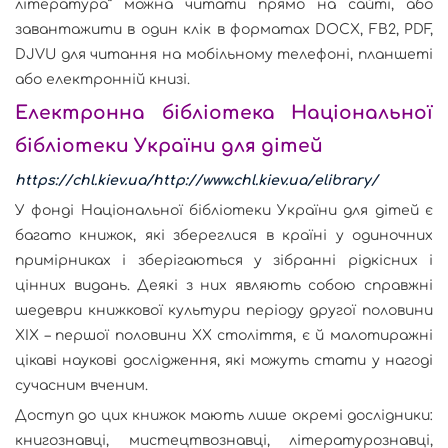
література” можна читати прямо на сайті, або
завантажити в один клік в форматах DOCX, FB2, PDF,
DJVU для читання на мобільному телефоні, планшеті
або електронній книзі.
Електронна бібліотека Національної
бібліотеки України для дітей
https://chl.kiev.ua/http://www.chl.kiev.ua/elibrary/
У фонді Національної бібліотеки України для дітей є
багато книжок, які збереглися в країні у одиночних
примірниках і зберігаються у зібранні рідкісних і
цінних видань. Деякі з них являють собою справжні
шедеври книжкової культури періоду другої половини
XIX – першої половини XX століття, є й малотиражні
цікаві наукові дослідження, які можуть стати у нагоді
сучасним вченим.
Доступ до цих книжок мають лише окремі дослідники:
книгознавці, мистецтвознавці, літературознавці,