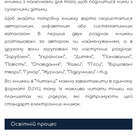
книжки з малюнками для того, щоб поділитися ними з
сучасними дітьми.
Щоб знайти потрібну книжку варто скористатися
авторським, алфавітним або систематичним
каталогом. В перших двух розділах книжки
розташовані за автором чи найменуванням, а в
другому вони згруповані по наступних розділах:
“Зарубіжні”, “Українські”, “Дитячі”, “Пізнавальні”,
“Повість”, “Оповідання”, “Казки”, “П`єси”, “Віршовані
твори”, “Гумор”, “Журнали”, “Підручники” і т.д.
Всі книжки в “Читанці” можна завантажити в єдиному
форматі DJVU, тому їх можливо читати тільки на
планшетах чи рідерах, які підтримують цей
стандарт електронних книжок.
Освітній процес