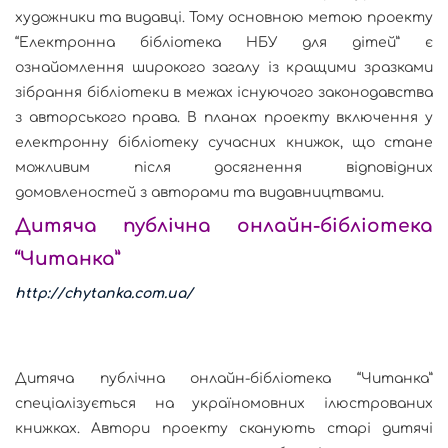
художники та видавці. Тому основною метою проекту
“Електронна бібліотека НБУ для дітей” є
ознайомлення широкого загалу із кращими зразками
зібрання бібліотеки в межах існуючого законодавства
з авторського права. В планах проекту включення у
електронну бібліотеку сучасних книжок, що стане
можливим після досягнення відповідних
домовленостей з авторами та видавництвами.
Дитяча публічна онлайн-бібліотека
“Читанка”
http://chytanka.com.ua/
Дитяча публічна онлайн-бібліотека “Читанка”
спеціалізується на україномовних ілюстрованих
книжках. Автори проекту сканують старі дитячі