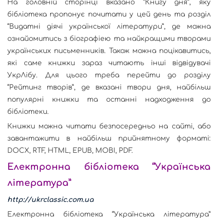
На головній сторінці вказано “Книгу дня”, яку
бібліотека пропонує почитати у цей день та розділ
“Видатні діячі української літератури”, де можна
ознайомитись з біографіею та найкращими творами
українських письменників. Також можна поцікавитись,
які саме книжки зараз читають інші відвідувачі
УкрЛібу. Для цього треба перейти до розділу
“Рейтинг творів”, де вказані твори дня, найбільш
популярні книжки та останні надходження до
бібліотеки.
Книжки можна читати безпосередньо на сайті, або
завантажити в найбільш прийнятному форматі:
DOCX, RTF, HTML, EPUB, MOBI, PDF.
Електронна бібліотека “Українська
література”
http://ukrclassic.com.ua
Електронна бібліотека “Українська література”