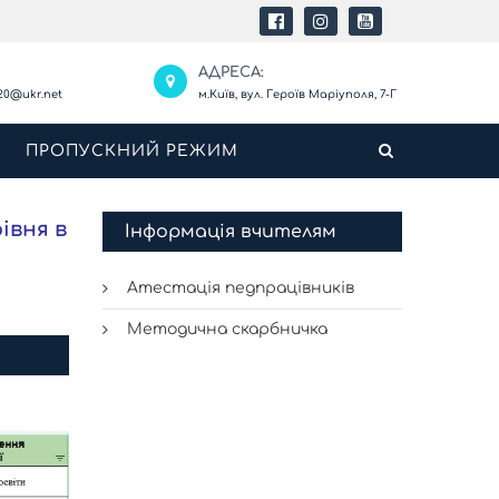
:
АДРЕСА:
20@ukr.net
м.Київ, вул. Героїв Маріуполя, 7-Г
И
ПРОПУСКНИЙ РЕЖИМ
івня в
Інформація вчителям
Атестація педпрацівників
Методична скарбничка