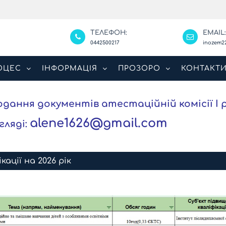
ТЕЛЕФОН:
EMAIL
0442500217
inozem2
ОЦЕС
ІНФОРМАЦІЯ
ПРОЗОРО
КОНТАКТ
ання документів атестаційній комісії І р
alene1626@gmail.com
гляді:
ації на 2026 рік