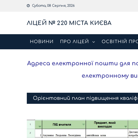
Skip
Субота, 08 Серпня, 2026
to
content
ЛІЦЕЙ № 220 МІСТА КИЄВА
НОВИНИ
ПРО ЛІЦЕЙ
ОСВІТНІЙ ПР
Адреса електронної пошти для под
електронному ви
Орієнтовний план підвищення кваліфік