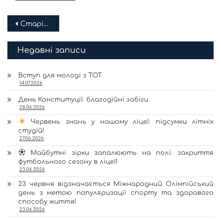
Навігація
Старіші записи
за
Недавні записи
записами
Вступ для молоді з ТОТ
14.07.2026
День Конституції: благодійні забіги
28.06.2026
Червень знань у нашому ліцеї: підсумки літніх
студій!
27.06.2026
Майбутні зірки запалюють на полі: закриття
футбольного сезону в ліцеї!
23.06.2026
23 червня відзначається Міжнародний Олімпійський
день з метою популяризації спорту та здорового
способу життя!
23.06.2026