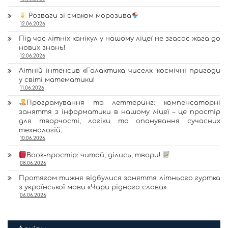
Розваги зі смаком морозива
12.06.2026
Під час літніх канікул у нашому ліцеї не згасає жага до
нових знань!
12.06.2026
Літній інтенсив «Галактика чисел»: космічні пригоди
у світі математики!
11.06.2026
Програмування та леттеринг: компенсаторні
заняття з інформатики в нашому ліцеї – це простір
для творчості, логіки та опанування сучасних
технологій.
10.06.2026
Book-простір: читай, ділись, твори!
08.06.2026
Протягом тижня відбулися заняття літнього гуртка
з української мови «Чари рідного слова».
06.06.2026