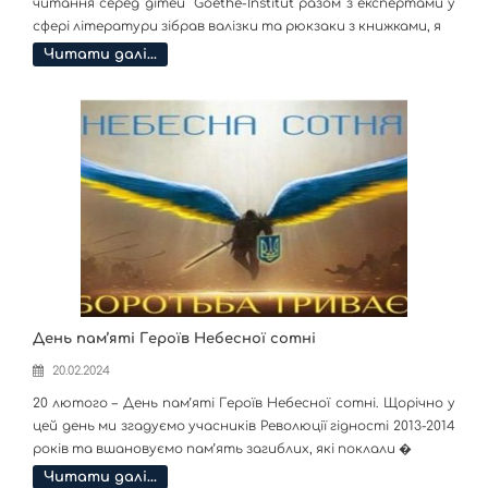
читання серед дітей Goethe-Institut разом з експертами у
сфері літератури зібрав валізки та рюкзаки з книжками, я
Читати далі…
День пам’яті Героїв Небесної сотні
20.02.2024
20 лютого – День пам’яті Героїв Небесної сотні. Щорічно у
цей день ми згадуємо учасників Революції гідності 2013-2014
років та вшановуємо пам’ять загиблих, які поклали �
Читати далі…