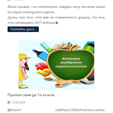
Війна триває, і ми памʼятаємо, завдяки кому та якою ціною
ми зараз знаходимось вдома.
Думки про тих, хто вже не повернеться додому, та тих,
хто неперервно 24/7 виборю�
Читати далі…
Прийом заяв до 1-х класів
23.02.2024
@import url(https://220school.kyiv.ua/wp-