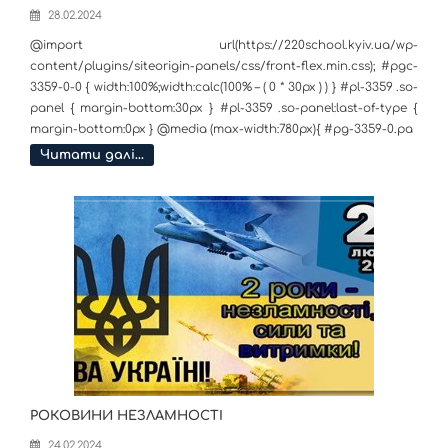
28.02.2024
@import url(https://220school.kyiv.ua/wp-
content/plugins/siteorigin-panels/css/front-flex.min.css); #pgc-
3359-0-0 { width:100%;width:calc(100% – ( 0 * 30px ) ) } #pl-3359 .so-
panel { margin-bottom:30px } #pl-3359 .so-panel:last-of-type {
margin-bottom:0px } @media (max-width:780px){ #pg-3359-0.pa
Читати далі…
РОКОВИНИ НЕЗЛАМНОСТІ
24.02.2024