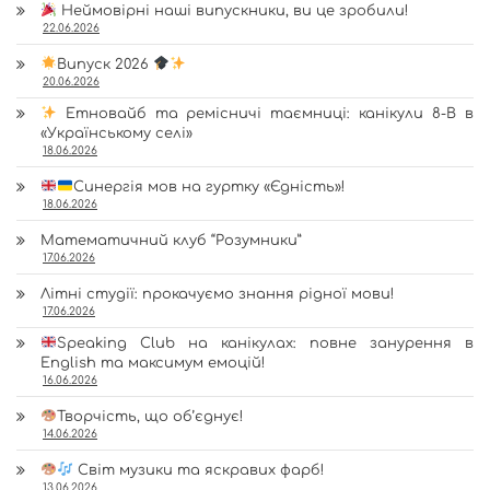
Неймовірні наші випускники, ви це зробили!
22.06.2026
Випуск 2026
20.06.2026
Етновайб та ремісничі таємниці: канікули 8-В в
«Українському селі»
18.06.2026
Синергія мов на гуртку «Єдність»!
18.06.2026
Математичний клуб “Розумники”
17.06.2026
Літні студії: прокачуємо знання рідної мови!
17.06.2026
Speaking Club на канікулах: повне занурення в
English та максимум емоцій!
16.06.2026
Творчість, що об’єднує!
14.06.2026
Світ музики та яскравих фарб!
13.06.2026