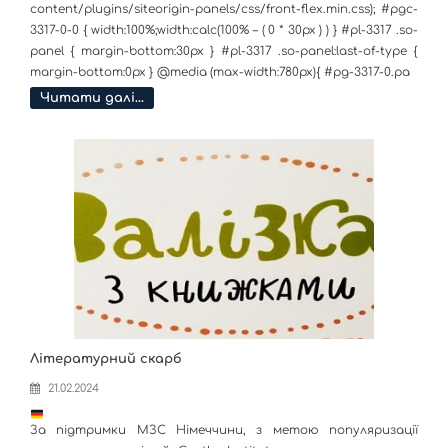
content/plugins/siteorigin-panels/css/front-flex.min.css); #pgc-
3317-0-0 { width:100%;width:calc(100% – ( 0 * 30px ) ) } #pl-3317 .so-
panel { margin-bottom:30px } #pl-3317 .so-panel:last-of-type {
margin-bottom:0px } @media (max-width:780px){ #pg-3317-0.pa
Читати далі…
Літературний скарб
21.02.2024
За підтримки МЗС Німеччини, з метою популяризації