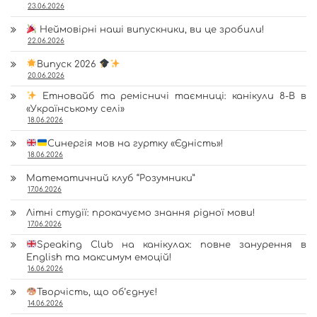
23.06.2026
Неймовірні наші випускники, ви це зробили!
22.06.2026
Випуск 2026
20.06.2026
Етновайб та ремісничі таємниці: канікули 8-В в
«Українському селі»
18.06.2026
Синергія мов на гуртку «Єдність»!
18.06.2026
Математичний клуб “Розумники”
17.06.2026
Літні студії: прокачуємо знання рідної мови!
17.06.2026
Speaking Club на канікулах: повне занурення в
English та максимум емоцій!
16.06.2026
Творчість, що об’єднує!
14.06.2026