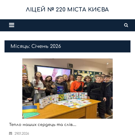
Skip
ЛІЦЕЙ № 220 МІСТА КИЄВА
to
content
Місяць:
Січень 2026
Тепло наших сердець та слів….
29.01.2026