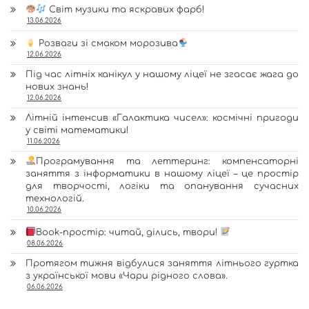
Світ музики та яскравих фарб!
13.06.2026
Розваги зі смаком морозива
12.06.2026
Під час літніх канікул у нашому ліцеї не згасає жага до
нових знань!
12.06.2026
Літній інтенсив «Галактика чисел»: космічні пригоди
у світі математики!
11.06.2026
Програмування та леттеринг: компенсаторні
заняття з інформатики в нашому ліцеї – це простір
для творчості, логіки та опанування сучасних
технологій.
10.06.2026
Book-простір: читай, ділись, твори!
08.06.2026
Протягом тижня відбулися заняття літнього гуртка
з української мови «Чари рідного слова».
06.06.2026