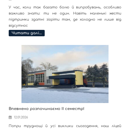
У час, коли так багато болю й випробувань, особливо
важливо знати: ти не один. Навіть маленькі жести
підтримки здатні зігріти там, де холодно не лише від
відсутнос
Читати далі…
Впевнено розпочинаємо ІІ семестр!
12.01.2026
Попри труднощі й усі виклики сьогодення, наш ліцей