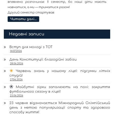
впевнено розпочинає ІІ семестр, бо наші діти мають
навчатися, а ми — триматися разом!
Другий семестр стартував
Читати далі…
Недавні записи
Вступ для молоді з ТОТ
14.07.2026
День Конституції: благодійні забіги
28.06.2026
Червень знань у нашому ліцеї: підсумки літніх
студій!
27.06.2026
Майбутні зірки запалюють на полі: закриття
футбольного сезону в ліцеї!
23.06.2026
23 червня відзначається Міжнародний Олімпійський
день з метою популяризації спорту та здорового
способу життя!