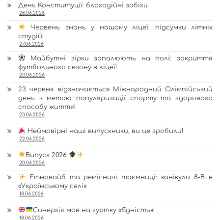
День Конституції: благодійні забіги
28.06.2026
Червень знань у нашому ліцеї: підсумки літніх
студій!
27.06.2026
Майбутні зірки запалюють на полі: закриття
футбольного сезону в ліцеї!
23.06.2026
23 червня відзначається Міжнародний Олімпійський
день з метою популяризації спорту та здорового
способу життя!
23.06.2026
Неймовірні наші випускники, ви це зробили!
22.06.2026
Випуск 2026
20.06.2026
Етновайб та ремісничі таємниці: канікули 8-В в
«Українському селі»
18.06.2026
Синергія мов на гуртку «Єдність»!
18.06.2026