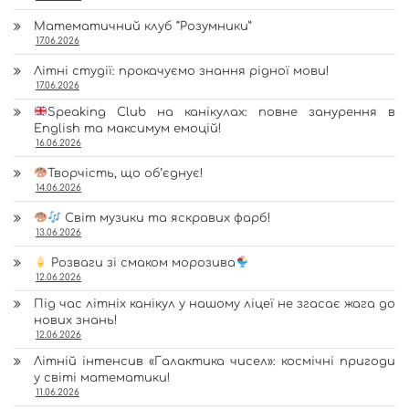
Математичний клуб “Розумники”
17.06.2026
Літні студії: прокачуємо знання рідної мови!
17.06.2026
Speaking Club на канікулах: повне занурення в
English та максимум емоцій!
16.06.2026
Творчість, що об’єднує!
14.06.2026
Світ музики та яскравих фарб!
13.06.2026
Розваги зі смаком морозива
12.06.2026
Під час літніх канікул у нашому ліцеї не згасає жага до
нових знань!
12.06.2026
Літній інтенсив «Галактика чисел»: космічні пригоди
у світі математики!
11.06.2026