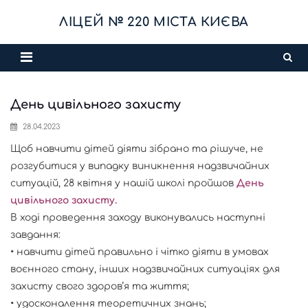
Skip
ЛІЦЕЙ № 220 МІСТА КИЄВА
to
content
День цивільного захисту
28.04.2023
Щоб навчити дітей діяти зібрано та рішуче, не
розгубитися у випадку виникнення надзвичайних
ситуацій, 28 квітня у нашій школі пройшов
День
цивільного захисту.
В ході проведення заходу виконувались наступні
завдання:
• навчити дітей правильно і чітко діяти в умовах
воєнного стану, інших надзвичайних ситуаціях для
захисту свого здоров’я та життя;
• удосконалення теоретичних знань;