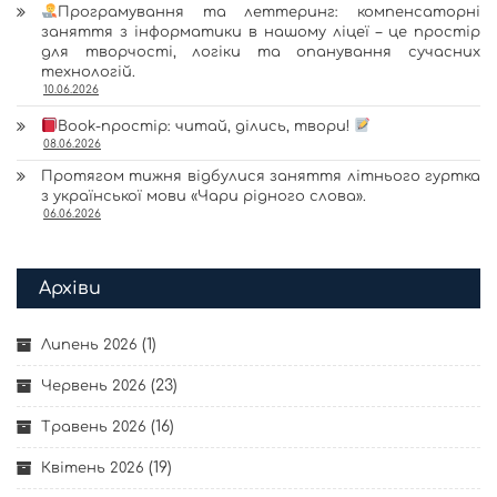
Програмування та леттеринг: компенсаторні
заняття з інформатики в нашому ліцеї – це простір
для творчості, логіки та опанування сучасних
технологій.
10.06.2026
Book-простір: читай, ділись, твори!
08.06.2026
Протягом тижня відбулися заняття літнього гуртка
з української мови «Чари рідного слова».
06.06.2026
Архіви
(1)
Липень 2026
(23)
Червень 2026
(16)
Травень 2026
(19)
Квітень 2026