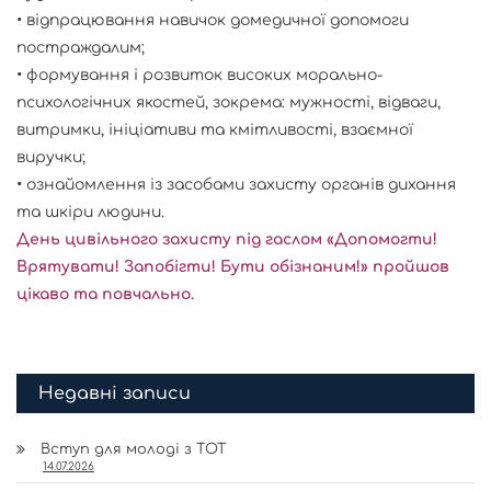
• відпрацювання навичок домедичної допомоги
постраждалим;
• формування і розвиток високих морально-
психологічних якостей, зокрема: мужності, відваги,
витримки, ініціативи та кмітливості, взаємної
виручки;
• ознайомлення із засобами захисту органів дихання
та шкіри людини.
День цивільного захисту під гаслом «Допомогти!
Врятувати! Запобігти! Бути обізнаним!» пройшов
цікаво та повчально.
Недавні записи
Вступ для молоді з ТОТ
14.07.2026