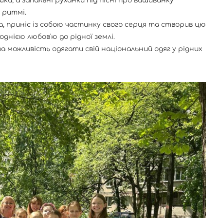
и, а запальні руханки під пісні про вишиванку
 ритмі.
а, приніс із собою частинку свого серця та створив цю
однією любов'ю до рідної землі.
а можливість одягати свій національний одяг у рідних