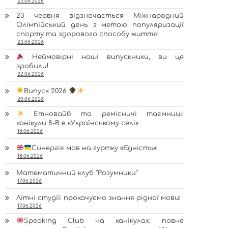
23.06.2026
23 червня відзначається Міжнародний
Олімпійський день з метою популяризації
спорту та здорового способу життя!
23.06.2026
Неймовірні наші випускники, ви це
зробили!
22.06.2026
Випуск 2026
20.06.2026
Етновайб та ремісничі таємниці:
канікули 8-В в «Українському селі»
18.06.2026
Синергія мов на гуртку «Єдність»!
18.06.2026
Математичний клуб “Розумники”
17.06.2026
Літні студії: прокачуємо знання рідної мови!
17.06.2026
Speaking Club на канікулах: повне