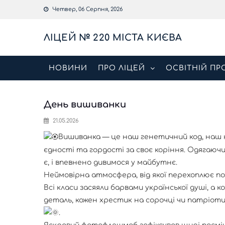
Skip
Четвер, 06 Серпня, 2026
to
content
ЛІЦЕЙ № 220 МІСТА КИЄВА
НОВИНИ
ПРО ЛІЦЕЙ
ОСВІТНІЙ ПР
День вишиванки
21.05.2026
Вишиванка — це наш генетичний код, наш н
єдності та гордості за своє коріння. Одягаючи
є, і впевнено дивимося у майбутнє.
Неймовірна атмосфера, від якої перехоплює под
Всі класи засяяли барвами української душі, а 
деталь, кожен хрестик на сорочці чи патріот
.