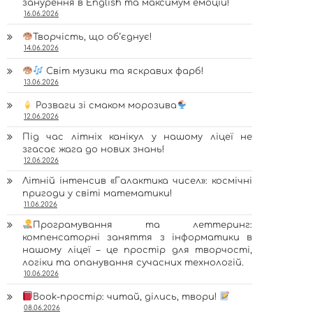
занурення в English та максимум емоцій!
16.06.2026
Творчість, що об’єднує!
14.06.2026
Світ музики та яскравих фарб!
13.06.2026
Розваги зі смаком морозива
12.06.2026
Під час літніх канікул у нашому ліцеї не
згасає жага до нових знань!
12.06.2026
Літній інтенсив «Галактика чисел»: космічні
пригоди у світі математики!
11.06.2026
Програмування та леттеринг:
компенсаторні заняття з інформатики в
нашому ліцеї – це простір для творчості,
логіки та опанування сучасних технологій.
10.06.2026
Book-простір: читай, ділись, твори!
08.06.2026