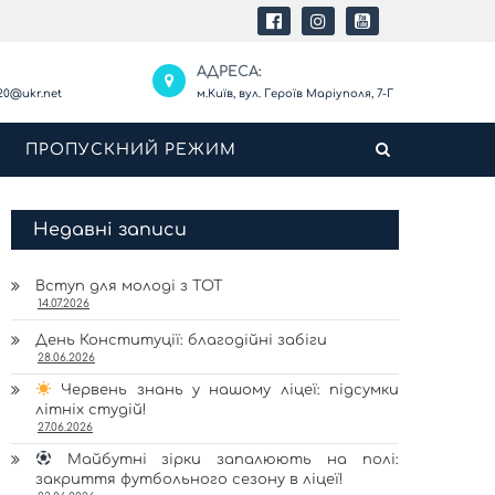
:
АДРЕСА:
20@ukr.net
м.Київ, вул. Героїв Маріуполя, 7-Г
И
ПРОПУСКНИЙ РЕЖИМ
Недавні записи
Вступ для молоді з ТОТ
14.07.2026
День Конституції: благодійні забіги
28.06.2026
Червень знань у нашому ліцеї: підсумки
літніх студій!
27.06.2026
Майбутні зірки запалюють на полі:
закриття футбольного сезону в ліцеї!