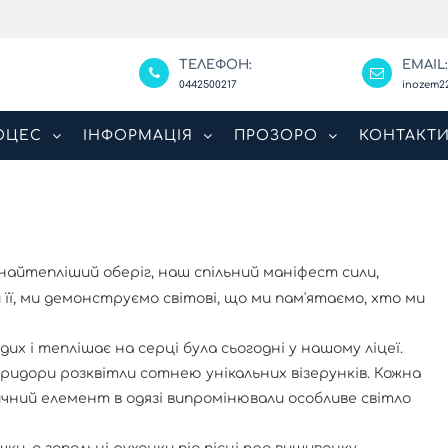
ТЕЛЕФОН:
EMAIL
0442500217
inozem2
ОЦЕС
ІНФОРМАЦІЯ
ПРОЗОРО
КОНТАКТ
айтепліший оберіг, наш спільний маніфест сили,
 її, ми демонструємо світові, що ми пам'ятаємо, хто ми
их і теплішає на серці була сьогодні у нашому ліцеї.
коридори розквітли сотнею унікальних візерунків. Кожна
ичний елемент в одязі випромінювали особливе світло