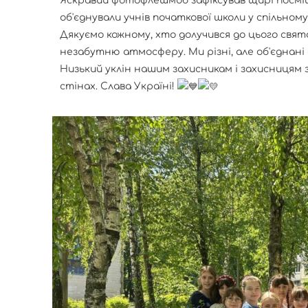
Яскравий фотофлешмоб зафіксував щирі посмішк
об'єднували учнів початкової школи у спільному
Дякуємо кожному, хто долучився до цього свят
незабутню атмосферу. Ми різні, але об'єднані 
Низький уклін нашим захисникам і захисницям з
стінах. Слава Україні!